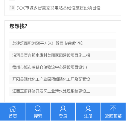
兴义市城乡智慧充换电站基础设施建设项目设
10
您想找？
总建筑面积8458平方米！黔西市锦绣学校
沿河县官舟镇水库村美丽家园建设项目施工招
盘州市城市冷链仓储物流中心建设项目设计(
开阳县现代化工产业园精细磷化工厂及配套设
江西玉屏经济开发区工业污水处理系统建设工
首页
搜索
登录
注册
返回顶部
电话：400 7860 903 地址：江西省吉安市永新县湘赣国际商
贸城F1栋1105号
©
2026 江西利华工程管理有限公司 版权所有
赣ICP备