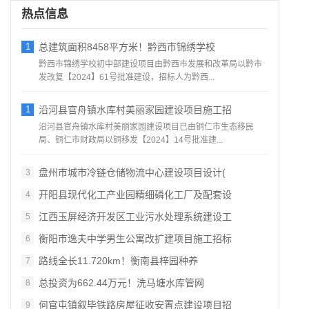
热点信息
1
总建筑面积8458平方米！黔西市锦绣学校
黔西市锦绣学校初中部建设项目由黔西市发展和改革局以黔市
发改复【2024】61号批准建设，招标人为黔西...
1
沿河县官舟镇水库村美丽家园建设项目施工招
沿河县官舟镇水库村美丽家园建设项目已由铜仁市生态移民
局、铜仁市财政局以铜移发【2024】14号批准建...
盘州市城市冷链仓储物流中心建设项目设计(
3
开阳县现代化工产业园精细磷化工厂及配套设
4
江西玉屏经济开发区工业污水处理系统建设工
5
衡阳市逸夫中学男生公寓改扩建项目施工招标
6
路线全长11.720km！衡南县梓园种养
7
总投资为662.44万元！洗马塘水库管网
8
何官屯镇叙毕铁路房屋征收安置点建设项目招
9