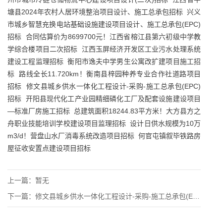
塘县2024年农村人居环境整治项目设计、施工总承包招标
兴义
市城乡智慧充换电站基础设施建设项目设计、施工总承包(EPC)
招标
合同估算价为8699700元！江西省榕江县第六初级中学教
学综合楼项目二次招标
江西玉屏经济开发区工业污水处理系统
建设工程监理招标
衡阳市逸夫中学男生公寓改扩建项目施工招
标
路线全长11.720km！衡南县梓园种养专业合作社道路项目
招标
修文县城乡供水一体化工程设计-采购-施工总承包(EPC)
招标
开阳县现代化工产业园精细磷化工厂及配套设施建设项目
—标准厂房施工招标
总建筑面积18244.83平方米！大方县方之
舟职业技能培训学校建设项目监理招标
设计日供水规模为10万
m3/d！营盘山水厂消毒系统改造项目招标
何官屯镇叙毕铁路房
屋征收安置点建设项目招标
上一篇：
暂无
下一篇：
修文县城乡供水一体化工程设计-采购-施工总承包(EPC)招标