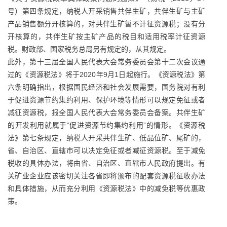
号）第四条规定，纳税人开采销售共伴生矿，共伴生矿与主矿
产品销售额分开核算的，对共伴生矿暂不计征资源税；没有分
开核算的，共伴生矿按主矿产品的税目和适用税率计征资源
税。财政部、国家税务总局另有规定的，从其规定。
此外，第十三届全国人民代表大会常务委员会第十二次会议通
过的《资源税法》将于2020年9月1日起施行。《资源税法》第
六条明确指出，根据国民经济和社会发展需要，国务院对有利
于促进资源节约集约利用、保护环境等情形可以规定免征或者
减征资源税，报全国人民代表大会常务委员会备案。共伴生矿
的开发利用就属于“促进资源节约集约利用”的情形。《资源税
法》第七条规定，纳税人开采共伴生矿、低品位矿、尾矿的，
省、自治区、直辖市可以决定免征或者减征资源税。至于减免
税收的具体办法，将由省、自治区、直辖市人民政府提出。有
关矿业企业应该密切关注各省即将颁布的配套资源税征收办法
和具体措施，从而充分利用《资源税法》中的减免税等优惠政
策。