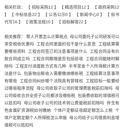
相关栏目： 【
招标采购12
】 【
精选项目12
】 【
政府采购12
】 【
中标信息22
】 【
公告公示0
】 【
新闻中心0
】 【
标书
代写16
】 【
政策法规10
】 【
招标解答22
】
相关推荐：
帮人开票怎么计算税点
母公司委托子公司研发可以
享受税收优惠吗
工程合同里面的包干是什么意思
工程结算需
要哪些资料
工程合同签订的注意事项是什么
工程合同没有价
款合同成立吗
工程合同期限是否包括验收
工程合同能随时解
除吗
工程支付进度款方式有几种
半年奖金个人所得税计算方
法是什么
包装物出租收入需要缴纳哪些税
工程结算注意事项
有哪些
工程合同纠纷哪个法院具有管辖权
工程招标一般要经
过哪些程序流程
母公司收取子公司的管理费能税前扣除吗
母
公司吸收合并全资子公司都涉及哪些税
包装费收取的增值税可
以抵扣吗
母公司收子公司的技术转让费能税前扣除吗
伴生有
色金属矿资源税如何缴纳
个体户定额征收超定额怎么上税
个
体户定期定额个人所得税怎么申报
母公司给子公司借款利息增
值税可以抵扣吗