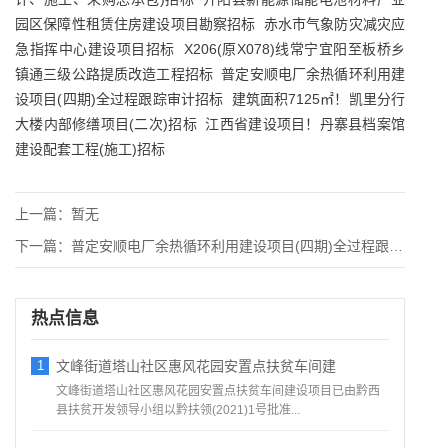
园区保障性租赁住房建设项目勘察招标
赤水市气象防灾减灾应
急指挥中心建设项目招标
X206(原X078)线常宁宜阳至板桥乡
镇通三级公路提质改造工程招标
普定安顺电厂余热循环利用建
设项目(四期)全过程跟踪审计招标
建筑面积7125㎡！凯里分行
大楼内部修缮项目(二次)招标
江西省建设项目！丹寨县档案馆
建设配套工程(施工)招标
上一篇：
暂无
下一篇：
普定安顺电厂余热循环利用建设项目(四期)全过程跟踪审计招标
热点信息
1
文峰街道塔山社区惠风花园安置点扶贫车间建
文峰街道塔山社区惠风花园安置点扶贫车间建设项目已由黔西
县扶贫开发领导小组以黔扶领(2021)1号批准...