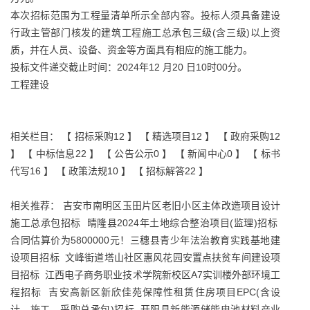
本次招标范围为工程量清单所示全部内容。投标人须具备建设
行政主管部门核发的建筑工程施工总承包三级(含三级)以上资
质，并在人员、设备、资金等方面具有相应的施工能力。
投标文件递交截止时间：2024年12 月20 日10时00分。
工程建设
相关栏目： 【
招标采购12
】 【
精选项目12
】 【
政府采购12
】 【
中标信息22
】 【
公告公示0
】 【
新闻中心0
】 【
标书
代写16
】 【
政策法规10
】 【
招标解答22
】
相关推荐：
吉安市南明区玉田片区老旧小区主体改造项目设计
施工总承包招标
晴隆县2024年土地综合整治项目(监理)招标
合同估算价为5800000元！三穗县青少年法治教育实践基地建
设项目招标
文峰街道塔山社区惠风花园安置点扶贫车间建设项
目招标
江西电子商务职业技术学院新校区A7实训楼外部环境工
程招标
吉安高新区新欣佳苑保障性租赁住房项目EPC(含设
计、施工、采购总承包)招标
开阳县新能源储能电池材料产业