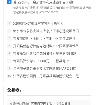
1
普定安顺电厂余热循环利用建设项目(四期)
普定安顺电厂余热循环利用建设项目(四期)全过程跟踪审计已由
普定县发展和改革局以2207-520422...
X206(原X078)线常宁宜阳至板桥乡
3
赤水市气象防灾减灾应急指挥中心建设项目招
4
吉安市南明区玉田片区老旧小区主体改造项目
5
开阳县新能源储能电池材料产业园区保障性租
6
吉安高新区新欣佳苑保障性租赁住房项目EP
7
合同估算价为5800000元！三穗县青少
8
江西电子商务职业技术学院新校区A7实训楼
9
江西省建设项目！丹寨县档案馆建设配套工程
10
您想找？
文峰街道塔山社区惠风花园安置点扶贫车间建