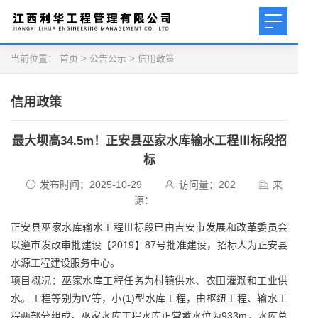
当前位置：
首页
>
公告公示
>
信用政策
信用政策
最大坝高34.5m！正安县巫家水库输水工程Ⅲ标段招
标
发布时间：2025-10-29
访问量：
202
来
源：
正安县巫家水库输水工程Ⅲ标段已由吉安市发展和改革委员会
以遵市发改审批建设【2019】87号批准建设，招标人为正安县
水源工程建设服务中心。
项目概况：巫家水库工程任务为村镇供水、农田灌溉和工业供
水。工程等别为IV等，小(1)型水库工程，由枢纽工程、输水工
程两部分组成。巫家水库工程水库正常蓄水位为933m，水库总