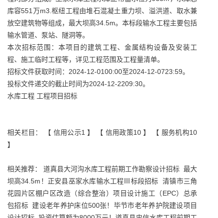
库容551万m3.枢纽工程由堆石混凝土重力坝、溢洪道、取水兼
放空建筑物等组成，最大坝高34.5m。本标段输水工程主要包括
输水管道、泵站、隧洞等。
本次招标范围：本项目的建筑工程、金属结构设备及安装工
程、施工临时工程等，详见工程范围及工程量清单。
招标文件获取时间：2024-12-0100:00至2024-12-0723:59。
投标文件递交的截止时间为2024-12-2209:30。
水库工程 工程项目招标
相关栏目： 【
信用公示1
】 【
信用政策10
】 【
服务机构10
】
相关推荐：
道真县大河沟水库工程前期工作勘察设计招标
最大
坝高34.5m！正安县巫家水库输水工程Ⅲ标段招标
清镇市三角
花园片区棚户区改造（综合整治）项目设计施工（EPC）总承
包招标
建设老年养护床位500张！毕节市老年养护院建设项目
设计招标
投资估算额为8000万元！道真县忠信水库工程前期工