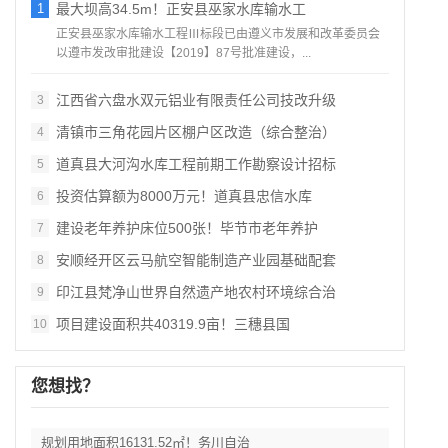
1
最大坝高34.5m！正安县巫家水库输水工
正安县巫家水库输水工程Ⅲ标段已由遵义市发展和改革委员会
以遵市发改审批建设【2019】87号批准建设，...
江西省六盘水双元铝业有限责任公司技改升级
3
清镇市三角花园片区棚户区改造（综合整治）
4
道真县大河沟水库工程前期工作勘察设计招标
5
投资估算额为8000万元！道真县忠信水库
6
建设老年养护床位500张！毕节市老年养护
7
安顺经开区云马航空智能制造产业园基础配套
8
印江县梵净山世界自然遗产地农村环境综合治
9
项目建设面积共40319.9亩！三穗县国
10
您想找？
规划用地面积16131.52㎡！务川自治