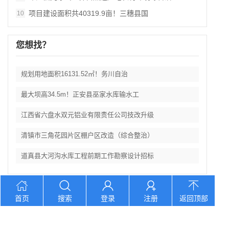
项目建设面积共40319.9亩！三穗县国
10
您想找？
规划用地面积16131.52㎡！务川自治
最大坝高34.5m！正安县巫家水库输水工
江西省六盘水双元铝业有限责任公司技改升级
清镇市三角花园片区棚户区改造（综合整治）
道真县大河沟水库工程前期工作勘察设计招标
首页
搜索
登录
注册
返回顶部
电话：400 7860 903 地址：江西省吉安市永新县湘赣国际商
贸城F1栋1105号
©
2026 江西利华工程管理有限公司 版权所有
赣ICP备