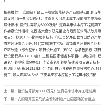
相关推荐：
安顺经开区云马航空智能制造产业园基础配套设施
建设项目(一期)监理招标
道真县大河沟水库工程前期工作勘察
设计招标
投资估算额为8000万元！道真县忠信水库工程前期工
作勘察设计招标
江西省六盘水双元铝业有限责任公司技改升级
项目(一期10万吨)勘察服务招标
印江县梵净山世界自然遗产地
农村环境综合治理项目(二期)施工招标
清镇市三角花园片区棚
户区改造（综合整治）项目设计施工（EPC）总承包招标
项目
建设面积共40319.9亩！三穗县国家储备林项目(二期)招标
建
设老年养护床位500张！毕节市老年养护院建设项目设计招标
规划用地面积16131.52㎡！务川自治县寄递物流分拣中心项目
施工
最大坝高34.5m！正安县巫家水库输水工程Ⅲ标段招标
上一篇：
投资估算额为8000万元！道真县忠信水库工程前期工作勘察设计
下一篇：
安顺经开区云马航空智能制造产业园基础配套设施建设项目(一期)