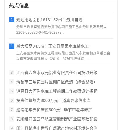
热点信息
1
规划用地面积16131.52㎡！务川自治
务川自治县寄递物流分拣中心项目施工已由务川县发改局以
2209-520326-04-01-862873...
1
最大坝高34.5m！正安县巫家水库输水工
正安县巫家水库输水工程Ⅲ标段已由遵义市发展和改革委员会
以遵市发改审批建设【2019】87号批准建设，...
江西省六盘水双元铝业有限责任公司技改升级
3
清镇市三角花园片区棚户区改造（综合整治）
4
道真县大河沟水库工程前期工作勘察设计招标
5
投资估算额为8000万元！道真县忠信水库
6
建设老年养护床位500张！毕节市老年养护
7
安顺经开区云马航空智能制造产业园基础配套
8
印江县梵净山世界自然遗产地农村环境综合治
9